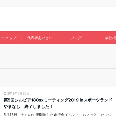
トショップ
代表者あいさつ
ブログ
会社概
2019年5月20日
第5回シルビア180sxミーティング2019 inスポーツランド
やまなし 終了しました！
5月18日（土）の午後開催した走行会イベント、ちょっとしたマシ